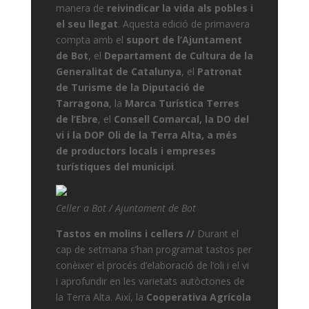
manera de
reivindicar la vida als pobles i
el seu llegat
. Aquesta edició de primavera
compta amb el
suport de l’Ajuntament
de Bot
, el
Departament de Cultura de la
Generalitat de Catalunya
, el
Patronat
de Turisme de la Diputació de
Tarragona
, la
Marca Turística Terres
de l’Ebre
, el
Consell Comarcal, la DO del
vi i la DOP Oli de la Terra Alta, a més
de
productors locals i empreses
turístiques del municipi
.
Celler a Bot / Ajuntament de Bot
Tastos en molins i cellers //
Durant el
cap de setmana s’han programat tastos per
conèixer el procés d’elaboració de l’oli i el vi
i aprofundir en les varietats autòctones de
la Terra Alta. Així, la
Cooperativa Agrícola