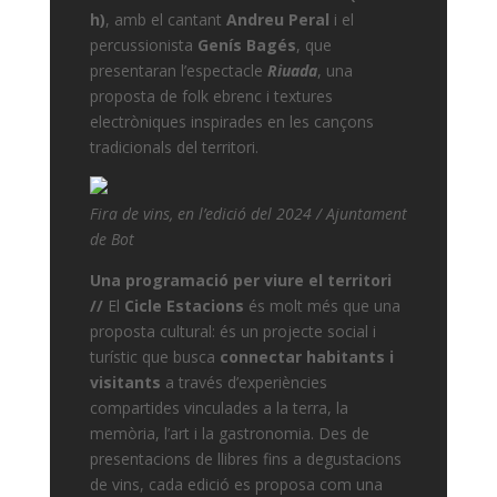
h)
, amb el cantant
Andreu Peral
i el
percussionista
Genís Bagés
, que
presentaran l’espectacle
Riuada
, una
proposta de folk ebrenc i textures
electròniques inspirades en les cançons
tradicionals del territori.
Fira de vins, en l’edició del 2024 / Ajuntament
de Bot
Una programació per viure el territori
//
El
Cicle Estacions
és molt més que una
proposta cultural: és un projecte social i
turístic que busca
connectar habitants i
visitants
a través d’experiències
compartides vinculades a la terra, la
memòria, l’art i la gastronomia. Des de
presentacions de llibres fins a degustacions
de vins, cada edició es proposa com una