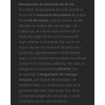
Recuperant la memòria de la via
//
L’edició de primavera del cicle posarà el
focus en la
memòria ferroviària
de la línia
de la
Val de Zafán
, que va marcar durant
dècades la realitat del sud d’Aragó i de
Catalunya, des de la seua construcció a
finals del segle XIX fins a la clausura als
anys setanta. L’estació de Bot va ser un
espai clau per al moviment de persones i
productes agroalimentaris durant trenta
anys. Lo seu tancament va deixar una ferida
fonda en la memòria col·lectiva. Per això, la
inauguració institucional
(20.00 h)
s’ha
programat al
magatzem de l’antiga
estació
, just acabat de rehabilitar. En
finalitzar l’acte, se servirà una copa de vi
gentilesa del celler Sant Josep Vins de la
Cooperativa Agrícola Sant Josep. L’accés
serà lliure, sense reserva prèvia.