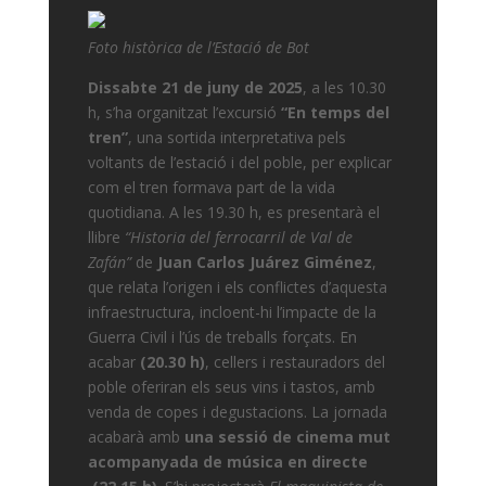
Foto històrica de l’Estació de Bot
Dissabte 21 de juny de 2025
, a les 10.30
h, s’ha organitzat l’excursió
“En temps del
tren”
, una sortida interpretativa pels
voltants de l’estació i del poble, per explicar
com el tren formava part de la vida
quotidiana. A les 19.30 h, es presentarà el
llibre
“Historia del ferrocarril de Val de
Zafán”
de
Juan Carlos Juárez Giménez
,
que relata l’origen i els conflictes d’aquesta
infraestructura, incloent-hi l’impacte de la
Guerra Civil i l’ús de treballs forçats. En
acabar
(20.30 h)
, cellers i restauradors del
poble oferiran els seus vins i tastos, amb
venda de copes i degustacions. La jornada
acabarà amb
una sessió de cinema mut
acompanyada de música en directe