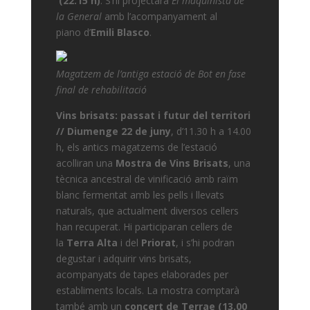
(22.15 h)
. S’hi projectarà
El maquinista de
la General
amb l’acompanyament al
piano d’
Emili Blasco
.
Magatzem de l’antiga estació de Bot en fase
final de rehabilitació
Vins brisats: passat i futur del territori
//
Diumenge 22 de juny
, d’11.30 h a 14.00
h, els antics magatzems de l’estació
acolliran una
Mostra de Vins Brisats
, una
tècnica ancestral de vinificació amb raïm
blanc fermentat amb les pells i llevats
naturals, que actualment diversos cellers
han recuperat. Hi participaran cellers de
la
Terra Alta
i del
Priorat
, i s’hi podran
degustar i adquirir vins brisats,
acompanyats de tapes elaborades per
establiments locals. La mostra comptarà
també amb un
concert de Terrae (13.00