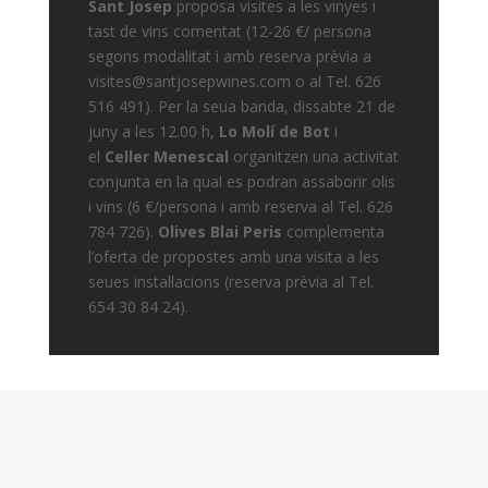
Sant Josep
proposa visites a les vinyes i
tast de vins comentat (12-26 €/ persona
segons modalitat i amb reserva prèvia a
visites@santjosepwines.com o al Tel. 626
516 491). Per la seua banda, dissabte 21 de
juny a les 12.00 h,
Lo Molí de Bot
i
el
Celler Menescal
organitzen una activitat
conjunta en la qual es podran assaborir olis
i vins (6 €/persona i amb reserva al Tel. 626
784 726).
Olives Blai Peris
complementa
l’oferta de propostes amb una visita a les
seues instal·lacions (reserva prèvia al Tel.
654 30 84 24).