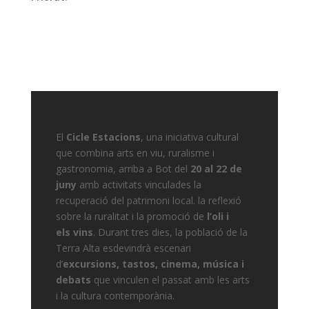
El
Cicle Estacions
, una iniciativa cultural
que combina arts en viu, ruralisme i
gastronomia, arriba a Bot del
20 al 22 de
juny
amb activitats vinculades la
recuperació del patrimoni local. la reflexió
sobre la ruralitat i la promoció de
l’oli i
els
vins
. Durant tres dies, la població de la
Terra Alta esdevindrà escenari
d’
excursions, tastos, cinema, música i
debats
que vinculen el passat amb les arts
i la cultura contemporània.